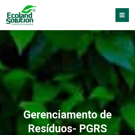
Ir
para
Mai
o
conteúdo
Men
Gerenciamento de
Resíduos- PGRS